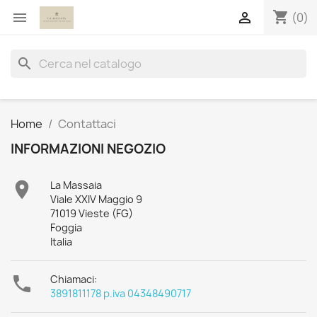
shopping_cart


(0)
search
Home
Contattaci
INFORMAZIONI NEGOZIO

La Massaia
Viale XXIV Maggio 9
71019 Vieste (FG)
Foggia
Italia

Chiamaci:
3891811178 p.iva 04348490717