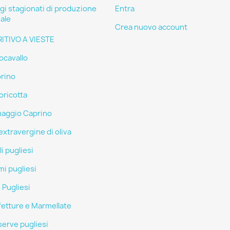
i stagionati di produzione
Entra
nale
Crea nuovo account
ITIVO A VIESTE
ocavallo
rino
oricotta
aggio Caprino
extravergine di oliva
li pugliesi
mi pugliesi
 Pugliesi
etture e Marmellate
erve pugliesi