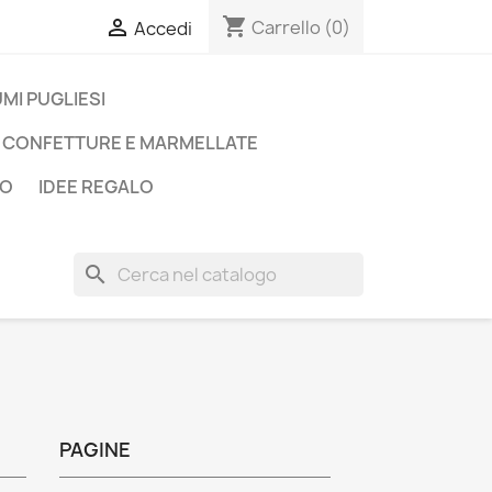
shopping_cart

Carrello
(0)
Accedi
MI PUGLIESI
CONFETTURE E MARMELLATE
LO
IDEE REGALO
search
PAGINE