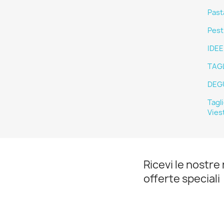
Past
Pesti
IDE
TAGL
DEG
Tagl
Vies
Ricevi le nostre 
offerte speciali