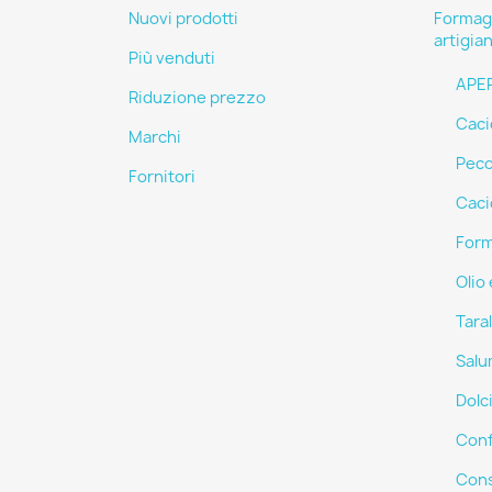
Nuovi prodotti
Formagg
artigia
Più venduti
APER
Riduzione prezzo
Caci
Marchi
Peco
Fornitori
Caci
Form
Olio 
Taral
Salu
Dolci
Conf
Cons