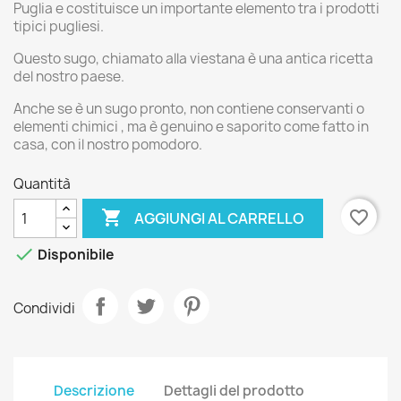
Puglia e costituisce un importante elemento tra i prodotti
tipici pugliesi.
Questo sugo, chiamato alla viestana è una antica ricetta
del nostro paese.
Anche se è un sugo pronto, non contiene conservanti o
elementi chimici , ma è genuino e saporito come fatto in
casa, con il nostro pomodoro.
Quantità

favorite_border
AGGIUNGI AL CARRELLO

Disponibile
Condividi
Descrizione
Dettagli del prodotto