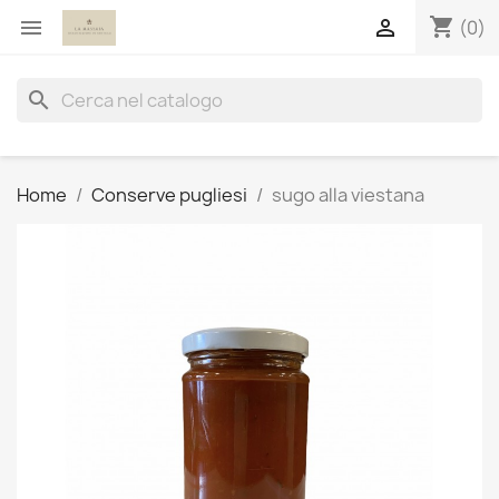
shopping_cart


(0)
search
Home
Conserve pugliesi
sugo alla viestana