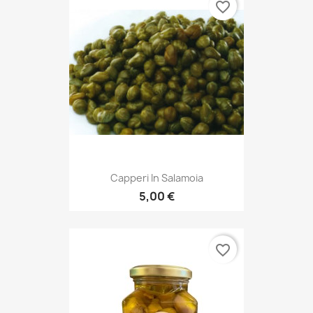
favorite_border
Capperi In Salamoia
5,00 €
favorite_border