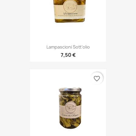
Lampascioni Sott'olio
7,50 €
favorite_border