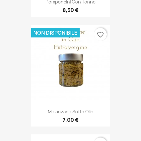
Pomponcini Con Tonno
8,50 €
NON DISPONIBILE
favorite_border
Melanzane Sotto Olio
7,00 €