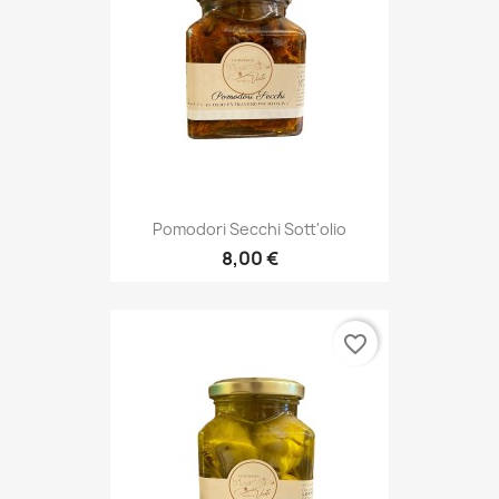
Pomodori Secchi Sott'olio
8,00 €
favorite_border