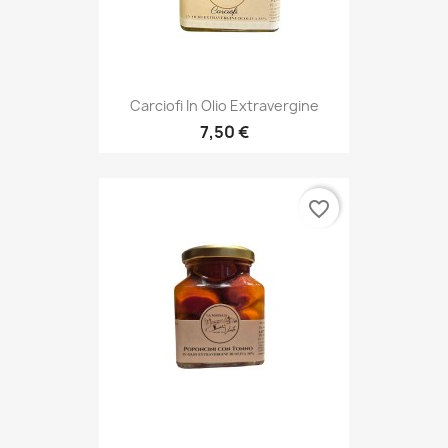
Carciofi In Olio Extravergine
7,50 €
favorite_border