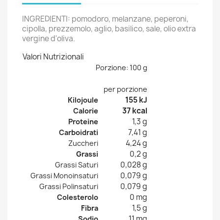
INGREDIENTI: pomodoro, melanzane, peperoni,
cipolla, prezzemolo, aglio, basilico, sale, olio extra
vergine d'oliva.
Valori Nutrizionali
Porzione: 100 g
per porzione
155 kJ
Kilojoule
37 kcal
Calorie
1,3 g
Proteine
7,41 g
Carboidrati
4,24 g
Zuccheri
0,2 g
Grassi
0,028 g
Grassi Saturi
0,079 g
Grassi Monoinsaturi
0,079 g
Grassi Polinsaturi
0 mg
Colesterolo
1,5 g
Fibra
11 mg
Sodio