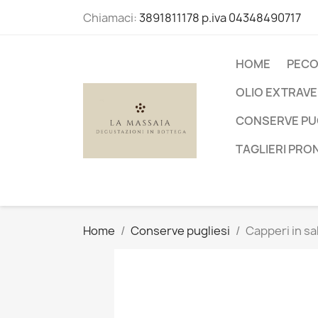
Chiamaci:
3891811178 p.iva 04348490717
HOME
PECO
OLIO EXTRAVER
CONSERVE PUG
TAGLIERI PRO
Home
Conserve pugliesi
Capperi in s