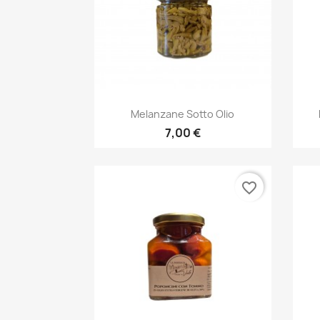
Anteprima

Melanzane Sotto Olio
7,00 €
favorite_border