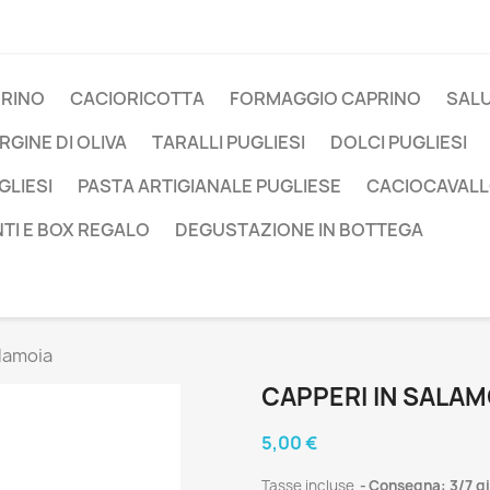
RINO
CACIORICOTTA
FORMAGGIO CAPRINO
SALU
GINE DI OLIVA
TARALLI PUGLIESI
DOLCI PUGLIESI
LIESI
PASTA ARTIGIANALE PUGLIESE
CACIOCAVAL
NTI E BOX REGALO
DEGUSTAZIONE IN BOTTEGA
alamoia
CAPPERI IN SALAM
5,00 €
Tasse incluse
Consegna: 3/7 gi