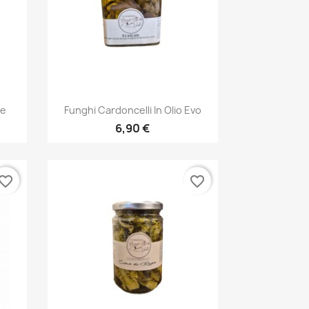
Anteprima

ne
Funghi Cardoncelli In Olio Evo
6,90 €
vorite_border
favorite_border